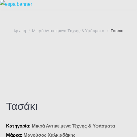
You are here:
Αρχική
Μικρά Αντικείμενα Τέχνης & Υφάσματα
Τασάκι
Τασάκι
Κατηγορία:
Μικρά Αντικείμενα Τέχνης & Υφάσματα
Μάρκα:
Μανούσος Χαλκιαδάκης