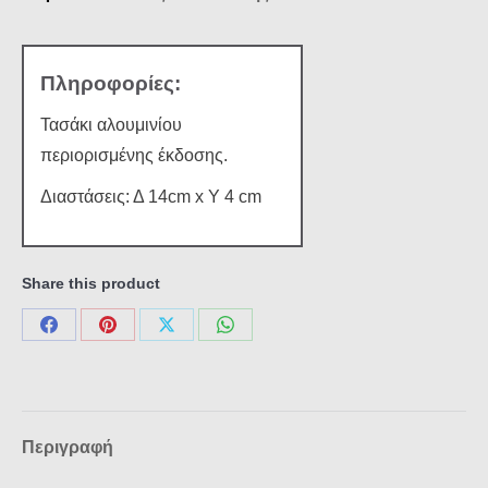
Τασάκι αλουμινίου
περιορισμένης έκδοσης.
Διαστάσεις: Δ 14cm x Υ 4 cm
Share this product
Share
Share
Share
Share
on
on
on
on
Facebook
Pinterest
X
WhatsApp
Περιγραφή